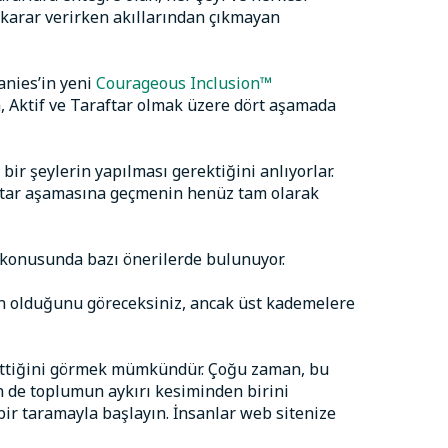
ce karar verirken akıllarından çıkmayan
anies’in yeni
Courageous Inclusion™
a, Aktif ve Taraftar olmak üzere dört aşamada
r şeylerin yapılması gerektiğini anlıyorlar.
raftar aşamasına geçmenin henüz tam olarak
 konusunda bazı önerilerde bulunuyor.
ğun olduğunu göreceksiniz, ancak üst kademelere
il ettiğini görmek mümkündür. Çoğu zaman, bu
in de toplumun aykırı kesiminden birini
 bir taramayla başlayın. İnsanlar web sitenize