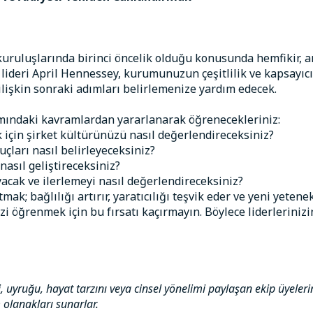
n kuruluşlarında birinci öncelik olduğu konusunda hemfikir, 
ideri April Hennessey, kurumunuzun çeşitlilik ve kapsayıc
ilişkin sonraki adımları belirlemenize yardım edecek.
mındaki kavramlardan yararlanarak öğrenecekleriniz:
 için şirket kültürünüzü nasıl değerlendireceksiniz?
çları nasıl belirleyeceksiniz?
nasıl geliştireceksiniz?
acak ve ilerlemeyi nasıl değerlendireceksiniz?
mak; bağlılığı artırır, yaratıcılığı teşvik eder ve yeni yetene
izi öğrenmek için bu fırsatı kaçırmayın. Böylece liderlerinizin
i, uyruğu, hayat tarzını veya cinsel yönelimi paylaşan ekip üyeleri
m olanakları sunarlar.