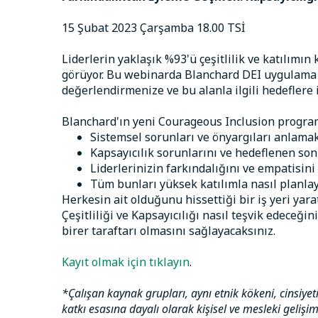
15 Şubat 2023 Çarşamba 18.00 TSİ
Liderlerin yaklaşık %93'ü çeşitlilik ve katılımı
görüyor. Bu webinarda Blanchard DEI uygulama l
değerlendirmenize ve bu alanla ilgili hedeflere 
Blanchard'ın yeni Courageous Inclusion progra
Sistemsel sorunları ve önyargıları anlamak
Kapsayıcılık sorunlarını ve hedeflenen sonu
Liderlerinizin farkındalığını ve empatisini 
Tüm bunları yüksek katılımla nasıl planlay
Herkesin ait olduğunu hissettiği bir iş yeri yarat
Çeşitliliği ve Kapsayıcılığı nasıl teşvik edeceğin
birer taraftarı olmasını sağlayacaksınız.
Kayıt olmak için tıklayın
.
*Çalışan kaynak grupları, aynı etnik kökeni, cinsiyet
katkı esasına dayalı olarak kişisel ve mesleki gelişi