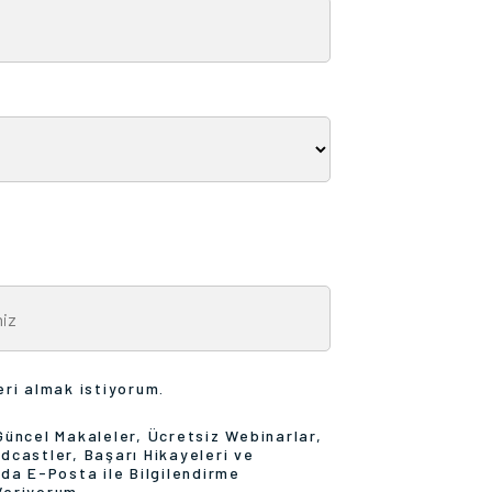
eri almak istiyorum.
Güncel Makaleler, Ücretsiz Webinarlar,
dcastler, Başarı Hikayeleri ve
nda E-Posta ile Bilgilendirme
Veriyorum.