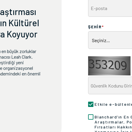
aştırması
ın Kültürel
ŞEHİR
*
ya Koyuyor
 en büyük zorluklar
macısı Leah Clark.
ştirdiği yeni
i ve organizasyonel
ündemindeki en önemli
Etkile e-bültenl
Blanchard’ın En 
Araştırmalar, Po
Fırsatları Hakkı
Yapmasına İzin 