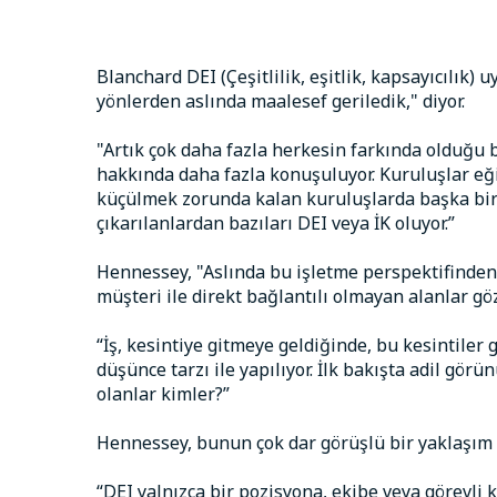
Blanchard DEI (Çeşitlilik, eşitlik, kapsayıcılık)
yönlerden aslında maalesef geriledik," diyor.
"Artık çok daha fazla herkesin farkında olduğu bir
hakkında daha fazla konuşuluyor. Kuruluşlar eği
küçülmek zorunda kalan kuruluşlarda başka bir 
çıkarılanlardan bazıları DEI veya İK oluyor.”
Hennessey, "Aslında bu işletme perspektifinden
müşteri ile direkt bağlantılı olmayan alanlar gözd
“İş, kesintiye gitmeye geldiğinde, bu kesintiler 
düşünce tarzı ile yapılıyor. İlk bakışta adil görü
olanlar kimler?”
Hennessey, bunun çok dar görüşlü bir yaklaşım 
“DEI yalnızca bir pozisyona, ekibe veya görevli k