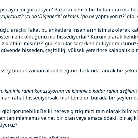
Hepsi aynı mı görünüyor? Pazarın belirli bir bölümünü mü h
 yapıyoruz?’ ya da
‘
Diğerlerini çekmek için ne
yapmıyoruz?’ gibi s
güçlü araçtır. Fakat bu anketlere insanların isimsiz olarak ka
termelik olduğunu mu hissediyorlar? Kurum olarak kendinizi 
imiz olabilir misiniz?’ gibi sorular sorarken buluyor musun
güvende hisseden, çeşitliliği yüksek yeterince kalabalık bir
sey bunun zaman alabileceğinin farkında, ancak bir şekil
n,
kiminle rahat konuşuyorum
ve
kiminle o kadar rahat değilim
?
zaman rahat hissediyorsak, muhtemelen burada bir şeyleri d
 gibi görünebilir. Belki nereye gittiğimizi tam olarak bilmiy
den tanımlamamız ve net bir plan veya amaca odaklı bir açık
tiyoruz?