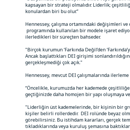
kapsayan bir strateji olmalıdır. Liderlik; çeşitli
konulardan biri bu olur.”
Hennessey, çalışma ortamındaki değişimleri ve 
programında kullanılan bir modele işaret ediyor
ilerledikleri bir süreçten bahseder.
"Birçok kurumun ‘Farkında Değil’den ‘Farkında’y
Ancak başlattıkları DEI girişimi sonlandırıldı
gerçekleşmediği çok açık."
Hennessey, mevcut DEI çalışmalarında ilerleme
“Öncelikle, kurumuzda her kademede çeşitliliğe
geçtiğinizde daha homojen bir yapı oluşmaya ve ç
"Liderliğin üst kademelerinde, bir kişinin bir 
kişiler belirli rollerdedir. DEI rolünde beyaz o
görebilirsiniz. Bu istihdam kararları, gerçek te
tıkladıklarında veya kuruluş şemasına baktıkla