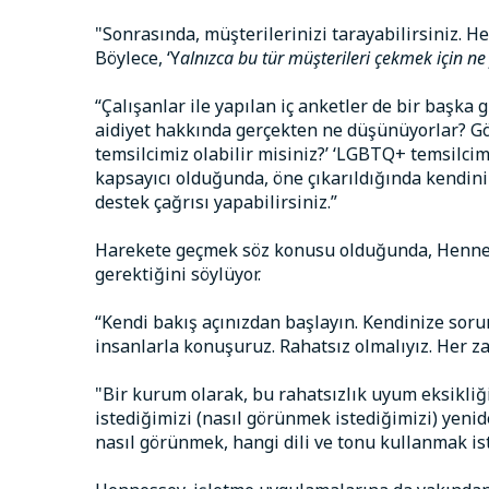
"Sonrasında, müşterilerinizi tarayabilirsiniz. 
Böylece, ‘Y
alnızca bu tür müşterileri çekmek için ne
“Çalışanlar ile yapılan iç anketler de bir başka 
aidiyet hakkında gerçekten ne düşünüyorlar? Gös
temsilcimiz olabilir misiniz?’ ‘LGBTQ+ temsilc
kapsayıcı olduğunda, öne çıkarıldığında kendini 
destek çağrısı yapabilirsiniz.”
Harekete geçmek söz konusu olduğunda, Hennes
gerektiğini söylüyor.
“Kendi bakış açınızdan başlayın. Kendinize soru
insanlarla konuşuruz. Rahatsız olmalıyız. Her 
"Bir kurum olarak, bu rahatsızlık uyum eksikliği
istediğimizi (nasıl görünmek istediğimizi) yeni
nasıl görünmek, hangi dili ve tonu kullanmak is