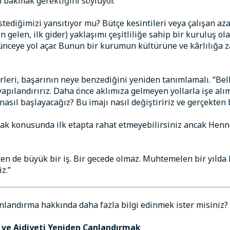
 bakmak gerektiğini söylüyor.
tediğimizi yansıtıyor mu? Bütçe kesintileri veya çalışan a
(son gelen, ilk gider) yaklaşımı çeşitliliğe sahip bir kurulu
ceye yol açar. Bunun bir kurumun kültürüne ve kârlılığa za
rleri, başarının neye benzediğini yeniden tanımlamalı. “Be
yapılandırırız. Daha önce aklımıza gelmeyen yollarla işe alı
asıl başlayacağız? Bu imajı nasıl değiştiririz ve gerçekten b
mak konusunda ilk etapta rahat etmeyebilirsiniz ancak Henn
en de büyük bir iş. Bir gecede olmaz. Muhtemelen bir yılda 
z.”
nlandırma hakkında daha fazla bilgi edinmek ister misiniz? 
 ve Aidiyeti Yeniden Canlandırmak