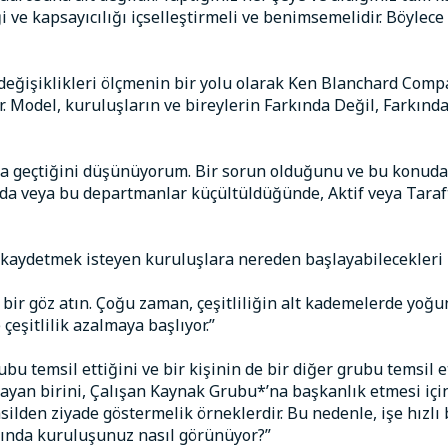
liği ve kapsayıcılığı içselleştirmeli ve benimsemelidir. Böyle
değişiklikleri ölçmenin bir yolu olarak Ken Blanchard Comp
. Model, kuruluşların ve bireylerin Farkında Değil, Farkınd
a geçtiğini düşünüyorum. Bir sorun olduğunu ve bu konuda bi
ğında veya bu departmanlar küçültüldüğünde, Aktif veya Ta
 kaydetmek isteyen kuruluşlara nereden başlayabilecekleri
 bir göz atın. Çoğu zaman, çeşitliliğin alt kademelerde yo
eşitlilik azalmaya başlıyor.”
grubu temsil ettiğini ve bir kişinin de bir diğer grubu tems
lmayan birini, Çalışan Kaynak Grubu*’na başkanlık etmesi iç
msilden ziyade göstermelik örneklerdir. Bu nedenle, işe hızlı
rında kuruluşunuz nasıl görünüyor?”