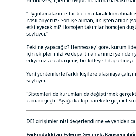
Hennessey, işletme uygulamalarına da yakından
“Uygulamalarımız bir kurum olarak kim olmak is
nasıl alıyoruz? Son işe alınan, ilk işten atılan 
etkileyecek mi? Homojen takımlar homojen düşün
söylüyor."
Peki ne yapacağız? Hennessey’ göre, kurum lide
için ekiplerimizi ve departmanlarımızı yeniden 
ediyoruz ve daha geniş bir kitleye hitap etmeye n
Yeni yöntemlerle farklı kişilere ulaşmaya çalış
söylüyor.
“Sistemleri de kurumları da değiştirmek gerçekt
zamanı geçti. Ayağa kalkıp harekete geçmelisini
DEI girişimlerinizi değerlendirme ve yeniden ca
Farkındalıktan Eyleme Geçmek: Kapsayıcılığı