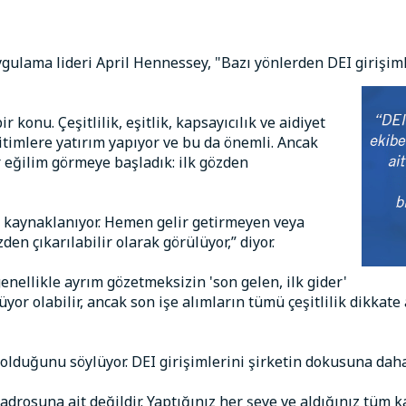
 uygulama lideri April Hennessey, "Bazı yönlerden DEI girişi
 konu. Çeşitlilik, eşitlik, kapsayıcılık ve aidiyet
timlere yatırım yapıyor ve bu da önemli. Ancak
eğilim görmeye başladık: ilk gözden
 kaynaklanıyor. Hemen gelir getirmeyen veya
en çıkarılabilir olarak görülüyor,” diyor.
genellikle ayrım gözetmeksizin 'son gelen, ilk gider'
nüyor olabilir, ancak son işe alımların tümü çeşitlilik dikkat
olduğunu söylüyor. DEI girişimlerini şirketin dokusuna daha
adrosuna ait değildir. Yaptığınız her şeye ve aldığınız tüm k